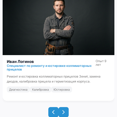
Иван Логинов
Опыт 9
лет
Специалист по ремонту и юстировке коллиматорных
прицелов
Ремонт и юстировка коллиматорных прицелов Зенит, замена
диодов, калибровка прицела и герметизация корпуса.
Диагностика
Калибровка
Юстировка