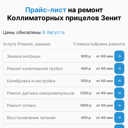
Неисправность системы защиты от
Прайс-лист
на ремонт
перегрева
Поломка системы защиты от
Коллиматорных прицелов Зенит
перенапряжения
Поломка системы защиты от
Цены обновлены
6 Августа
замыкания
Услуга (Ремонт, замена)
Стоимость
Время ремонта
Замена матрицы
900 р
от 60 мин
Ремонт капиллярной трубки
400 р
от 60 мин
Калибровка и настройка
550 р
от 60 мин
Ремонт датчика синхроимпульсов
1350 р
от 60 мин
Ремонт оптики
1800 р
от 60 мин
Восстановление питания
450 р
от 60 мин