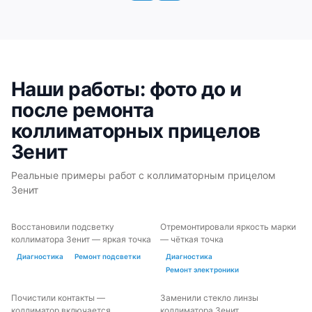
Наши работы: фото до и
после ремонта
коллиматорных прицелов
Зенит
Реальные примеры работ с коллиматорным прицелом
Зенит
Восстановили подсветку
Отремонтировали яркость марки
ДО
ПОСЛЕ
ДО
ПОСЛЕ
коллиматора Зенит — яркая точка
— чёткая точка
Диагностика
Ремонт подсветки
Диагностика
Ремонт электроники
Почистили контакты —
Заменили стекло линзы
ДО
ПОСЛЕ
ДО
ПОСЛЕ
коллиматор включается
коллиматора Зенит